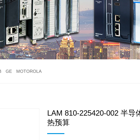
B
GE
MOTOROLA
LAM 810-225420-00
热预算