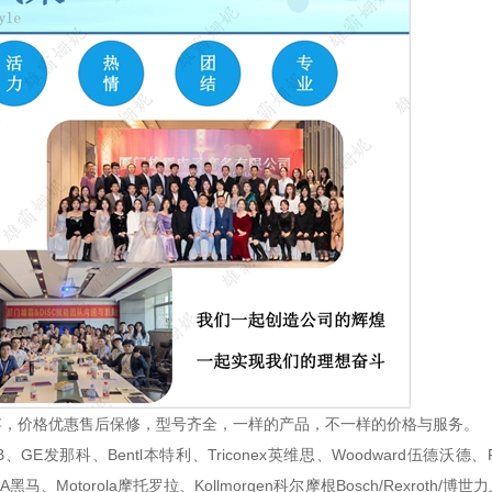
存，价格优惠售后保修，型号齐全，一样的产品，不一样的价格与服务。
那科、Bentl本特利、Triconex英维思、Woodward伍德沃德、Foxb
、HIMA黑马、Motorola摩托罗拉、Kollmorgen科尔摩根Bosch/Rexro