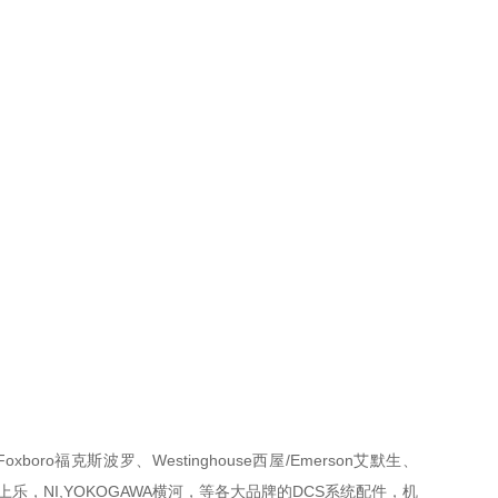
oro福克斯波罗、Westinghouse西屋/Emerson艾默生、
th/博世力上乐，NI,YOKOGAWA横河，等各大品牌的DCS系统配件，机