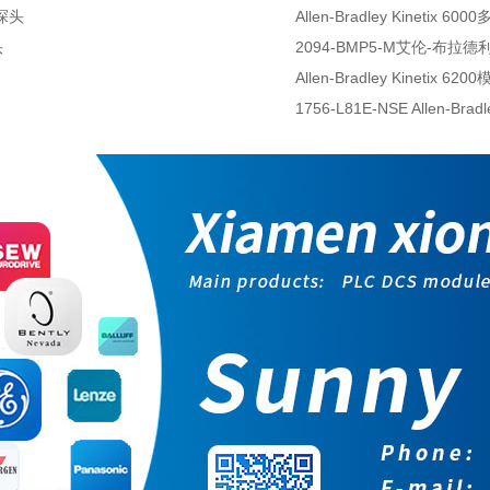
近探头
Allen-Bradley Kinetix 
头
2094-BMP5-M艾伦-布拉德利
Allen-Bradley Kineti
1756-L81E-NSE Allen-Brad