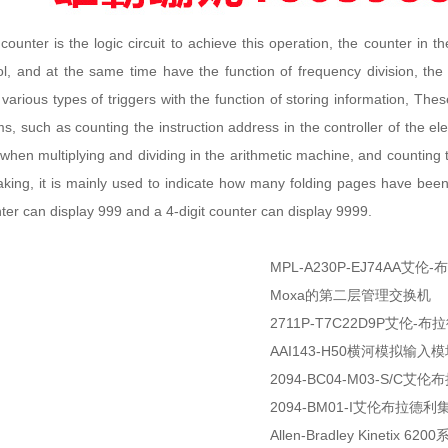
nter is the logic circuit to achieve this operation, the counter in th
l, and at the same time have the function of frequency division, th
various types of triggers with the function of storing information, Thes
, such as counting the instruction address in the controller of the ele
when multiplying and dividing in the arithmetic machine, and counting 
peaking, it is mainly used to indicate how many folding pages have be
nter can display 999 and a 4-digit counter can display 9999.
MPL-A230P-EJ74AA
Moxa的第二层管理交换机
2711P-T7C22D9P艾伦-布拉
AAI143-H50横河模拟输入
2094-BC04-M03-S/
2094-BM01-I艾伦布拉德
Allen-Bradley Kinetix