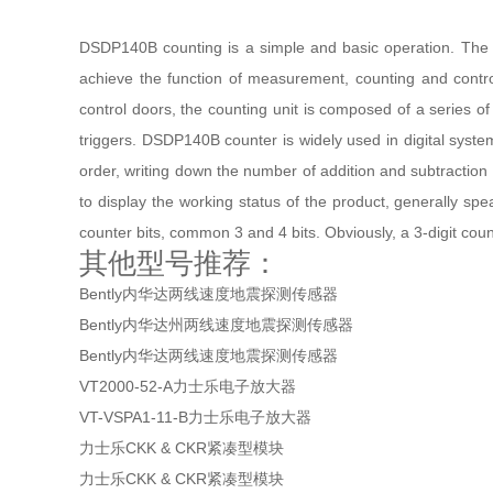
DSDP140B counting is a simple and basic operation. The cou
achieve the function of measurement, counting and contro
control doors, the counting unit is composed of a series of 
triggers. DSDP140B counter is widely used in digital systems
order, writing down the number of addition and subtraction 
to display the working status of the product, generally s
counter bits, common 3 and 4 bits. Obviously, a 3-digit cou
​其他型号推荐：
Bently内华达两线速度地震探测传感器
Bently内华达州两线速度地震探测传感器
Bently内华达两线速度地震探测传感器
VT2000-52-A力士乐电子放大器
VT-VSPA1-11-B力士乐电子放大器
力士乐CKK & CKR紧凑型模块
力士乐CKK & CKR紧凑型模块