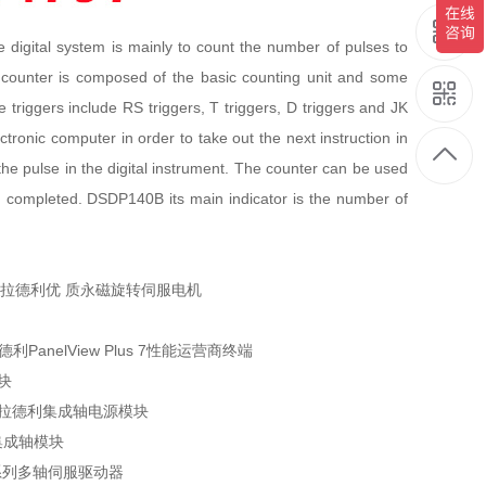
e digital system is mainly to count the number of pulses to
e counter is composed of the basic counting unit and some
e triggers include RS triggers, T triggers, D triggers and JK
ctronic computer in order to take out the next instruction in
the pulse in the digital instrument. The counter can be used
en completed. DSDP140B its main indicator is the number of
艾伦-布拉德利优 质永磁旋转伺服电机
德利PanelView Plus 7性能运营商终端
模块
C艾伦布拉德利集成轴电源模块
利集成轴模块
 6200系列多轴伺服驱动器