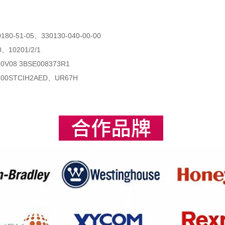
80-51-05、330130-040-00-00
、10201/2/1
V08 3BSE008373R1
00STCIH2AED、UR67H