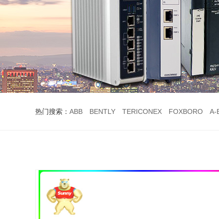
热门搜索：
ABB
BENTLY
TERICONEX
FOXBORO
A-