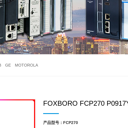
B
GE
MOTOROLA
FOXBORO FCP270 P091
产品型号：FCP270