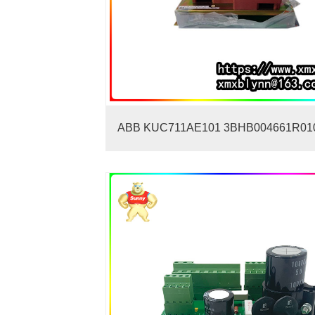
ABB KUC711AE101 3BHB004661R0